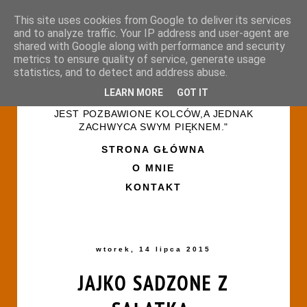
This site uses cookies from Google to deliver its services
and to analyze traffic. Your IP address and user-agent are
shared with Google along with performance and security
metrics to ensure quality of service, generate usage
statistics, and to detect and address abuse.
LEARN MORE
GOT IT
"ŻYCIE PRZYPOMINA RÓŻANY OGRÓD-NIE
JEST POZBAWIONE KOLCÓW,A JEDNAK
ZACHWYCA SWYM PIĘKNEM."
STRONA GŁÓWNA
O MNIE
KONTAKT
wtorek, 14 lipca 2015
JAJKO SADZONE Z