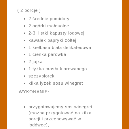
( 2 porcje )
2 średnie pomidory
2 ogórki małosolne
2-3 listki kapusty lodowej
kawałek papryki żółtej
1 kiełbasa biała delikatesowa
1 cienka parówka
2 jajka
1 łyżka masła klarowanego
szczypiorek
kilka łyżek sosu winegret
WYKONANIE:
przygotowujemy sos winegret
(można przygotować na kilka
porcji i przechowywać w
lodówce),