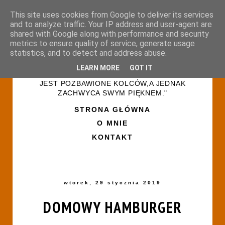
This site uses cookies from Google to deliver its services
and to analyze traffic. Your IP address and user-agent are
shared with Google along with performance and security
metrics to ensure quality of service, generate usage
statistics, and to detect and address abuse.
LEARN MORE
GOT IT
"ŻYCIE PRZYPOMINA RÓŻANY OGRÓD-NIE
JEST POZBAWIONE KOLCÓW,A JEDNAK
ZACHWYCA SWYM PIĘKNEM."
STRONA GŁÓWNA
O MNIE
KONTAKT
wtorek, 29 stycznia 2019
DOMOWY HAMBURGER