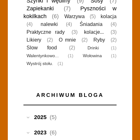
Szynki i wędliny
(9)
Sosy
(7)
Zapiekanki
(7)
Pyszności w
kokilkach
(6)
Warzywa
(5)
kolacja
(4)
nalewki
(4)
Śniadania
(4)
Praktyczne rady
(3)
kolacje...
(3)
Likiery
(2)
O mnie
(2)
Ryby
(2)
Slow food
(2)
Drinki
(1)
Walentynkowo...
(1)
Wołowina
(1)
Wystrój stołu.
(1)
ARCHIWUM BLOGA
2025
(5)
2023
(6)