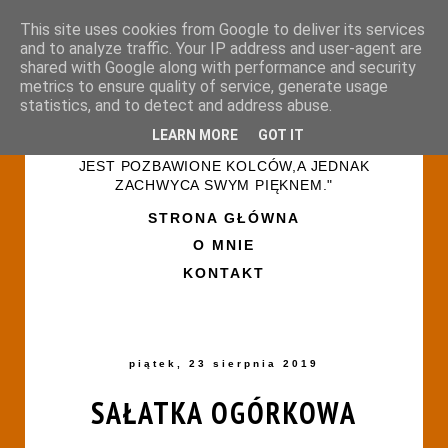
This site uses cookies from Google to deliver its services
and to analyze traffic. Your IP address and user-agent are
shared with Google along with performance and security
metrics to ensure quality of service, generate usage
statistics, and to detect and address abuse.
LEARN MORE
GOT IT
"ŻYCIE PRZYPOMINA RÓŻANY OGRÓD-NIE
JEST POZBAWIONE KOLCÓW,A JEDNAK
ZACHWYCA SWYM PIĘKNEM."
STRONA GŁÓWNA
O MNIE
KONTAKT
piątek, 23 sierpnia 2019
SAŁATKA OGÓRKOWA