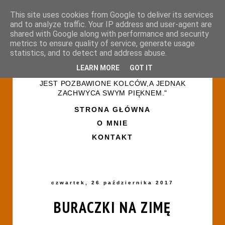
This site uses cookies from Google to deliver its services
and to analyze traffic. Your IP address and user-agent are
shared with Google along with performance and security
metrics to ensure quality of service, generate usage
statistics, and to detect and address abuse.
LEARN MORE
GOT IT
"ŻYCIE PRZYPOMINA RÓŻANY OGRÓD-NIE
JEST POZBAWIONE KOLCÓW,A JEDNAK
ZACHWYCA SWYM PIĘKNEM."
STRONA GŁÓWNA
O MNIE
KONTAKT
czwartek, 26 października 2017
BURACZKI NA ZIMĘ