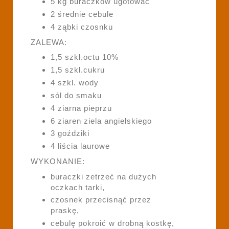
5 kg buraczków ugotować
2 średnie cebule
4 ząbki czosnku
ZALEWA:
1,5 szkl.octu 10%
1,5 szkl.cukru
4 szkl. wody
sól do smaku
4 ziarna pieprzu
6 ziaren ziela angielskiego
3 goździki
4 liścia laurowe
WYKONANIE:
buraczki zetrzeć na dużych
oczkach tarki,
czosnek przecisnąć przez
praskę,
cebulę pokroić w drobną kostkę,