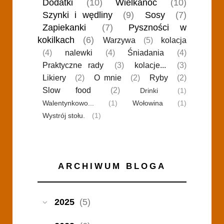
Dodatki
(10)
Wielkanoc
(10)
Szynki i wędliny
(9)
Sosy
(7)
Zapiekanki
(7)
Pyszności w
kokilkach
(6)
Warzywa
(5)
kolacja
(4)
nalewki
(4)
Śniadania
(4)
Praktyczne rady
(3)
kolacje...
(3)
Likiery
(2)
O mnie
(2)
Ryby
(2)
Slow food
(2)
Drinki
(1)
Walentynkowo...
(1)
Wołowina
(1)
Wystrój stołu.
(1)
ARCHIWUM BLOGA
2025
(5)