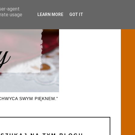
user-agent
erate usage
LEARN MORE
GOT IT
CHWYCA SWYM PIĘKNEM."