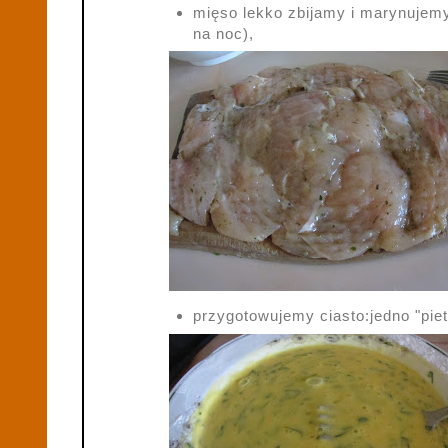
mięso lekko zbijamy i marynujemy 
na noc),
przygotowujemy ciasto:jedno "pie