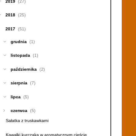
2019
(27)
2018
(25)
2017
(51)
grudnia
(1)
listopada
(1)
października
(2)
sierpnia
(7)
lipca
(5)
czerwca
(5)
Sałatka z truskawkami
Kawałki kurczaka w aromatycznym cieście