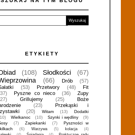
SZUKAJ NA TYM BLOGU
ETYKIETY
Obiad
(108)
Słodkości
(67)
Wieprzowina
(66)
Drób
(57)
Sałatki
(53)
Przetwory
(48)
Fit
(37)
Pyszne co nieco
(36)
Zupy
(27)
Grillujemy
(25)
Boże
arodzenie
(23)
Przekąski i
rzystawki
(20)
Witam
(13)
Dodatki
(10)
Wielkanoc
(10)
Szynki i wędliny
(9)
Sosy
(7)
Zapiekanki
(7)
Pyszności w
kilkach
(6)
Warzywa
(5)
kolacja
(4)
nalewki
(4)
Śniadania
(4)
Praktyczne rady