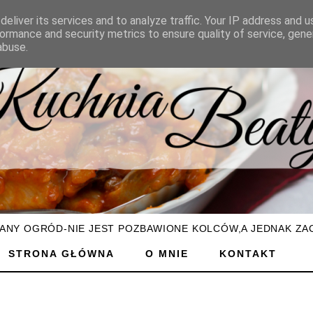
eliver its services and to analyze traffic. Your IP address and 
ormance and security metrics to ensure quality of service, gen
abuse.
ŻANY OGRÓD-NIE JEST POZBAWIONE KOLCÓW,A JEDNAK ZA
STRONA GŁÓWNA
O MNIE
KONTAKT