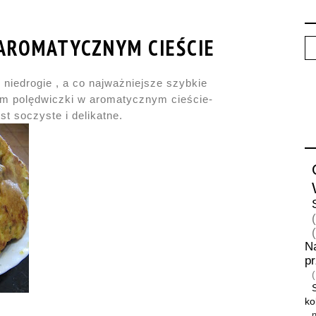
AROMATYCZNYM CIEŚCIE
 niedrogie , a co najważniejsze szybkie
łam polędwiczki w aromatycznym cieście-
t soczyste i delikatne.
N
p
ko