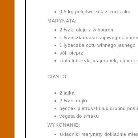
0,5 kg polędwiczek z kurczaka
MARYNATA:
2 łyżki oleju z winogron
1 łyżeczka sosu sojowego ciemn
1 łyżeczka octu winnego jasnego
sól, pieprz
zioła:lubczyk, majeranek, chmali-
CIASTO:
2 jajka
2 łyżki mąki
pęczek pietruszki lub drobno pos
vegeta do smaku
WYKONANIE:
składniki marynaty dokładnie mie