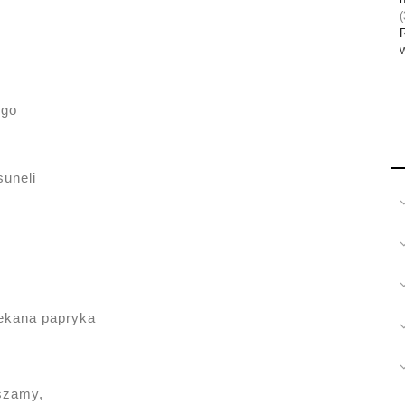
(
W
ego
suneli
iekana papryka
szamy,