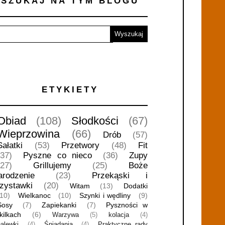
SZUKAJ NA TYM BLOGU
ETYKIETY
Obiad
(108)
Słodkości
(67)
Wieprzowina
(66)
Drób
(57)
Sałatki
(53)
Przetwory
(48)
Fit
(37)
Pyszne co nieco
(36)
Zupy
(27)
Grillujemy
(25)
Boże
arodzenie
(23)
Przekąski i
rzystawki
(20)
Witam
(13)
Dodatki
(10)
Wielkanoc
(10)
Szynki i wędliny
(9)
Sosy
(7)
Zapiekanki
(7)
Pyszności w
kilkach
(6)
Warzywa
(5)
kolacja
(4)
nalewki
(4)
Śniadania
(4)
Praktyczne rady