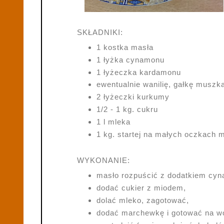
SKŁADNIKI:
1 kostka masła
1 łyżka cynamonu
1 łyżeczka kardamonu
ewentualnie wanilię, gałkę muszka
2 łyżeczki kurkumy
1/2 - 1 kg. cukru
1 l mleka
1 kg. startej na małych oczkach
WYKONANIE:
masło rozpuścić z dodatkiem cy
dodać cukier z miodem,
dolać mleko, zagotować,
dodać marchewkę i gotować na wo