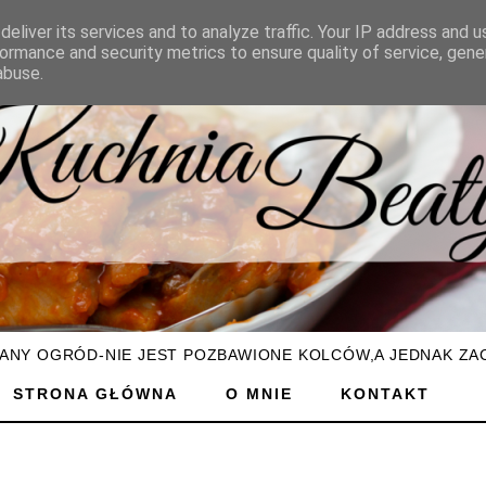
eliver its services and to analyze traffic. Your IP address and 
ormance and security metrics to ensure quality of service, gen
abuse.
ŻANY OGRÓD-NIE JEST POZBAWIONE KOLCÓW,A JEDNAK ZA
STRONA GŁÓWNA
O MNIE
KONTAKT