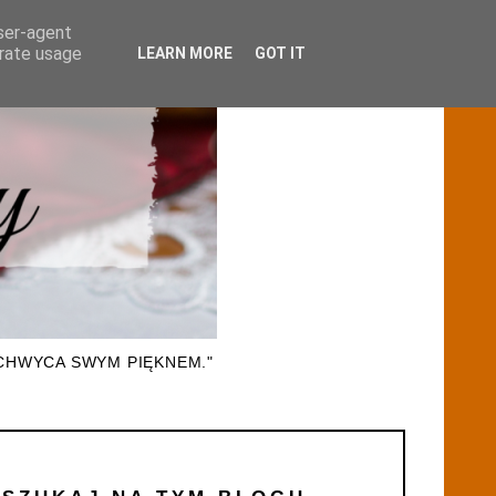
user-agent
erate usage
LEARN MORE
GOT IT
CHWYCA SWYM PIĘKNEM."