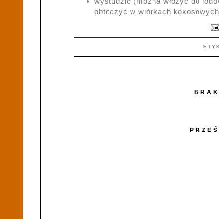
wystudzić (można włożyć do lodów
obtoczyć w wiórkach kokosowych 
ETY
BRAK
PRZEŚ