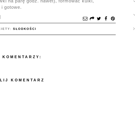
ki na parę godz. nawet), formować kulki,
i gotowe.
KIETY:
SŁODKOŚCI
 KOMENTARZY:
LIJ KOMENTARZ