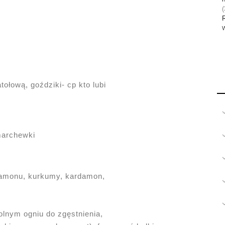
(
W
tołową, goździki- cp kto lubi
 marchewki
namonu, kurkumy, kardamon,
lnym ogniu do zgęstnienia,