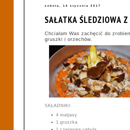
sobota, 14 stycznia 2017
SAŁATKA ŚLEDZIOWA Z
Chciałam Was zachęcić do zrobieni
gruszki i orzechów.
SKŁADNIKI:
4 matjasy
1 gruszka
1 czerwona cebula