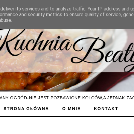
eliver its services and to analyze traffic. Your IP address and 
ormance and security metrics to ensure quality of service, gen
abuse.
ŻANY OGRÓD-NIE JEST POZBAWIONE KOLCÓW,A JEDNAK ZA
STRONA GŁÓWNA
O MNIE
KONTAKT