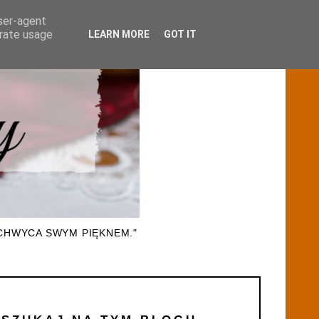
user-agent
erate usage
LEARN MORE
GOT IT
CHWYCA SWYM PIĘKNEM."