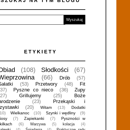
SZUKAJ NA TYM BLOGU
ETYKIETY
Obiad
(108)
Słodkości
(67)
Wieprzowina
(66)
Drób
(57)
Sałatki
(53)
Przetwory
(48)
Fit
(37)
Pyszne co nieco
(36)
Zupy
(27)
Grillujemy
(25)
Boże
arodzenie
(23)
Przekąski i
rzystawki
(20)
Witam
(13)
Dodatki
(10)
Wielkanoc
(10)
Szynki i wędliny
(9)
Sosy
(7)
Zapiekanki
(7)
Pyszności w
kilkach
(6)
Warzywa
(5)
kolacja
(4)
nalewki
(4)
Śniadania
(4)
Praktyczne rady