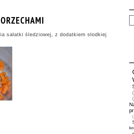
 ORZECHAMI
a sałatki śledziowej, z dodatkiem słodkiej
N
p
ko