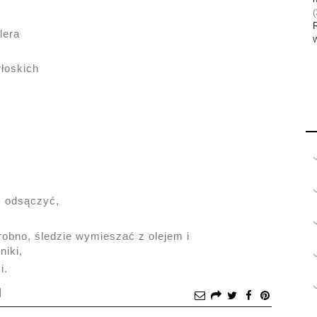
(
lera
W
łoskich
, odsączyć,
robno, śledzie wymieszać z olejem i
niki,
i.