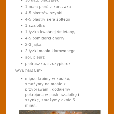
30 dag. pieczarek
1 mała pierś z kurczaka
4-5 plastrów szynki
4-5 plastry sera żółtego
1 szalotka
1 łyżka kwaśnej śmietany,
4-5 pomidorki cherry
2-3 jajka
2 łyżki masła klarowanego
sól, pieprz
pietruszka, szczypiorek
WYKONANIE:
mięso kroimy w kostkę,
smażymy na maśle z
przyprawami, dodajemy
pokrojoną w paski szalotkę i
szynkę, smażymy około 5
minut,