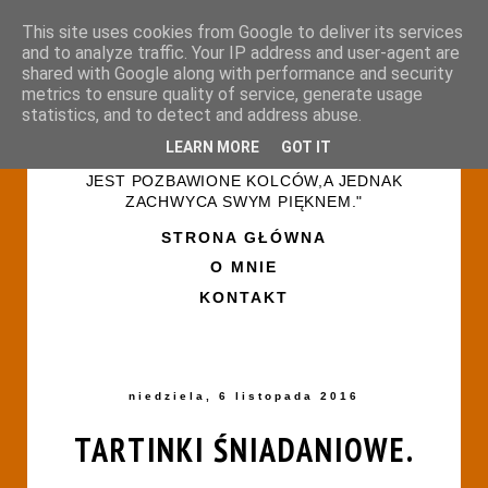
This site uses cookies from Google to deliver its services
and to analyze traffic. Your IP address and user-agent are
shared with Google along with performance and security
metrics to ensure quality of service, generate usage
statistics, and to detect and address abuse.
LEARN MORE
GOT IT
"ŻYCIE PRZYPOMINA RÓŻANY OGRÓD-NIE
JEST POZBAWIONE KOLCÓW,A JEDNAK
ZACHWYCA SWYM PIĘKNEM."
STRONA GŁÓWNA
O MNIE
KONTAKT
niedziela, 6 listopada 2016
TARTINKI ŚNIADANIOWE.