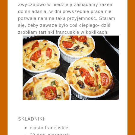
Zwyczajowo w niedzielę zasiadamy razem
do śniadania, w dni powszednie praca nie
pozwala nam na taką przyjemność. Staram
się, żeby zawsze było coś ciepłego- dziś
zrobiłam tartinki francuskie w kokilkach.
SKŁADNIKI:
ciasto francuskie