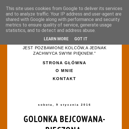
This site uses cookies from Google to deliver its services
and to analyze traffic. Your IP address and user-agent are
shared with Google along with performance and security
metrics to ensure quality of service, generate usage
statistics, and to detect and address abuse.
LEARN MORE
GOT IT
"ŻYCIE PRZYPOMINA RÓŻANY OGRÓD-NIE
JEST POZBAWIONE KOLCÓW,A JEDNAK
ZACHWYCA SWYM PIĘKNEM."
STRONA GŁÓWNA
O MNIE
KONTAKT
sobota, 9 stycznia 2016
GOLONKA BEJCOWANA-