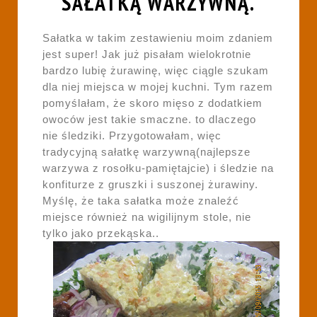
SAŁATKĄ WARZYWNĄ.
Sałatka w takim zestawieniu moim zdaniem
jest super! Jak już pisałam wielokrotnie
bardzo lubię żurawinę, więc ciągle szukam
dla niej miejsca w mojej kuchni. Tym razem
pomyślałam, że skoro mięso z dodatkiem
owoców jest takie smaczne. to dlaczego
nie śledziki. Przygotowałam, więc
tradycyjną sałatkę warzywną(najlepsze
warzywa z rosołku-pamiętajcie) i śledzie na
konfiturze z gruszki i suszonej żurawiny.
Myślę, że taka sałatka może znaleźć
miejsce również na wigilijnym stole, nie
tylko jako przekąska..