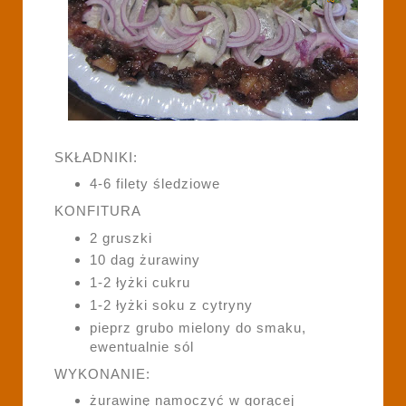
SKŁADNIKI:
4-6 filety śledziowe
KONFITURA
2 gruszki
10 dag żurawiny
1-2 łyżki cukru
1-2 łyżki soku z cytryny
pieprz grubo mielony do smaku,
ewentualnie sól
WYKONANIE:
żurawinę namoczyć w gorącej