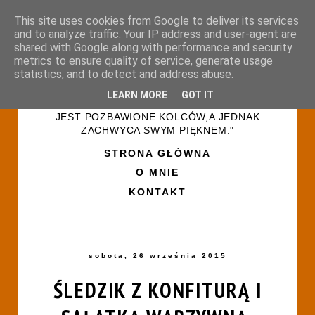
This site uses cookies from Google to deliver its services
and to analyze traffic. Your IP address and user-agent are
shared with Google along with performance and security
metrics to ensure quality of service, generate usage
statistics, and to detect and address abuse.
LEARN MORE
GOT IT
"ŻYCIE PRZYPOMINA RÓŻANY OGRÓD-NIE
JEST POZBAWIONE KOLCÓW,A JEDNAK
ZACHWYCA SWYM PIĘKNEM."
STRONA GŁÓWNA
O MNIE
KONTAKT
sobota, 26 września 2015
ŚLEDZIK Z KONFITURĄ I