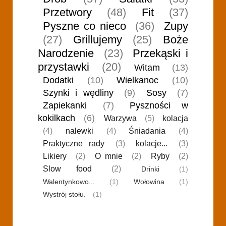
Przetwory
(48)
Fit
(37)
Pyszne co nieco
(36)
Zupy
(27)
Grillujemy
(25)
Boże
Narodzenie
(23)
Przekąski i
przystawki
(20)
Witam
(13)
Dodatki
(10)
Wielkanoc
(10)
Szynki i wędliny
(9)
Sosy
(7)
Zapiekanki
(7)
Pyszności w
kokilkach
(6)
Warzywa
(5)
kolacja
(4)
nalewki
(4)
Śniadania
(4)
Praktyczne rady
(3)
kolacje...
(3)
Likiery
(2)
O mnie
(2)
Ryby
(2)
Slow food
(2)
Drinki
(1)
Walentynkowo...
(1)
Wołowina
(1)
Wystrój stołu.
(1)