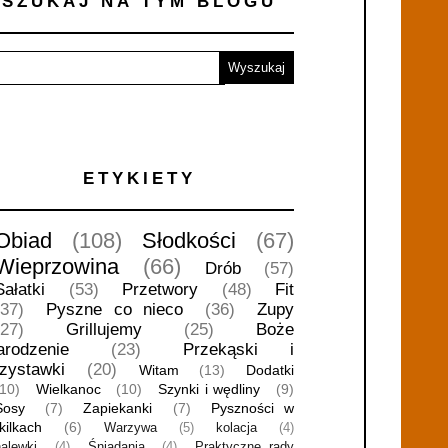
SZUKAJ NA TYM BLOGU
ETYKIETY
Obiad
(108)
Słodkości
(67)
Wieprzowina
(66)
Drób
(57)
Sałatki
(53)
Przetwory
(48)
Fit
(37)
Pyszne co nieco
(36)
Zupy
(27)
Grillujemy
(25)
Boże
arodzenie
(23)
Przekąski i
rzystawki
(20)
Witam
(13)
Dodatki
(10)
Wielkanoc
(10)
Szynki i wędliny
(9)
Sosy
(7)
Zapiekanki
(7)
Pyszności w
kilkach
(6)
Warzywa
(5)
kolacja
(4)
nalewki
(4)
Śniadania
(4)
Praktyczne rady