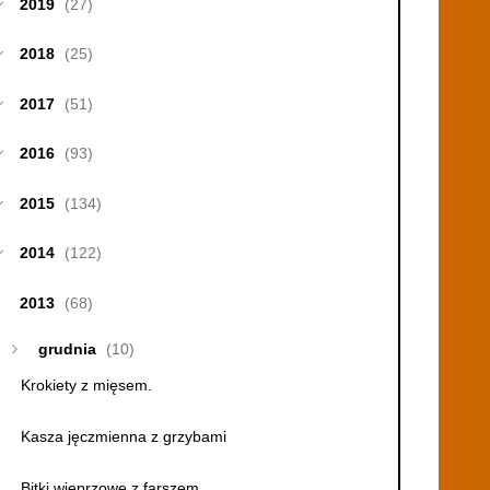
2019
(27)
2018
(25)
2017
(51)
2016
(93)
2015
(134)
2014
(122)
2013
(68)
grudnia
(10)
Krokiety z mięsem.
Kasza jęczmienna z grzybami
Bitki wieprzowe z farszem