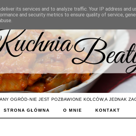
eliver its services and to analyze traffic. Your IP address and 
ormance and security metrics to ensure quality of service, gen
abuse.
ŻANY OGRÓD-NIE JEST POZBAWIONE KOLCÓW,A JEDNAK ZA
STRONA GŁÓWNA
O MNIE
KONTAKT