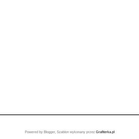
Powered by Blogger, Szablon wykonany przez
Grafiterka.pl