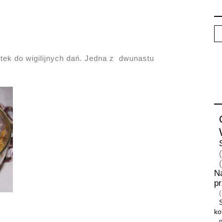
ek do wigilijnych dań. Jedna z dwunastu
N
p
ko