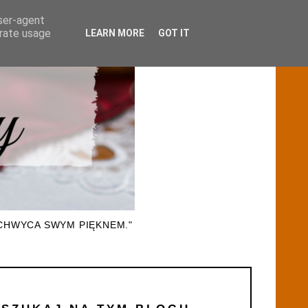
user-agent
erate usage
LEARN MORE
GOT IT
CHWYCA SWYM PIĘKNEM."