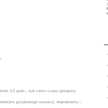
(
W
h
koło 1/2 godz., tyle samo czasu gotujemy
odatkiem grzybowego wywaru), doprawiamy i