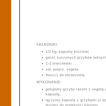
SKŁADNIKI:
1/2 kg. kapusty kiszonej
garść suszonych grzybów leśnyc
1-2 marchewki
sól, pieprz, vegeta
tłuszcz do okraszenia
WYKONANIE:
gotujemy grzyby razem z vegetą o
kapustę,
łączymy kapustę z grzybami (z d
dusimy do miękkości kapusty.